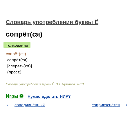
Словарь употребления буквы Ё
сопрёт(ся)
Толкование
сопрёт(ся)
сопрёт(ся)
[спереть(ся)]
(прост.)
Словарь употребления буквы Ё
.
В.Т. Чумаков
.
2013
.
Игры ⚽
Нужно сделать НИР?
соподчинённый
соприкоснётся