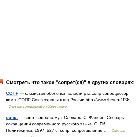
Смотреть что такое "сопрёт(ся)" в других словарях:
СОПР
— слизистая оболочка полости рта сопр сопроцессор
комп. СОПР Союз охраны птиц России http://www.rbcu.ru/​ РФ …
Словарь сокращений и аббревиатур
сопр.
— сопр. сопрано муз. Словарь: С. Фадеев. Словарь
сокращений современного русского языка. С. Пб.:
Политехника, 1997. 527 с. сопр. сопротивление …
Словарь